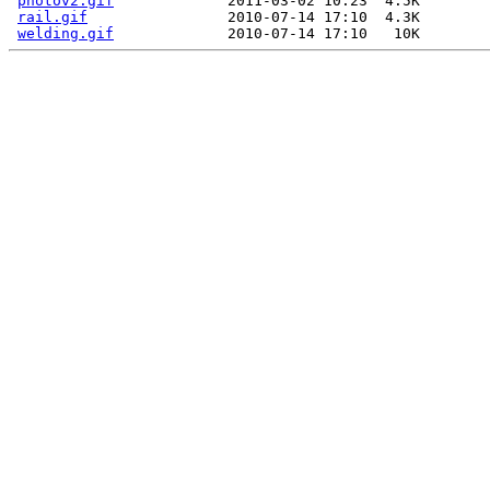
photov2.gif
             2011-03-02 10:23  4.5K  

rail.gif
                2010-07-14 17:10  4.3K  

welding.gif